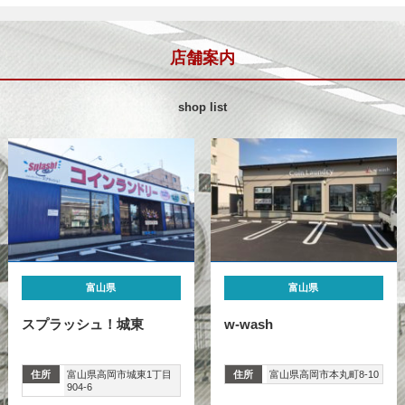
店舗案内
shop list
富山県
富山県
スプラッシュ！城東
w-wash
住所
富山県高岡市城東1丁目
住所
富山県高岡市本丸町8-10
904-6