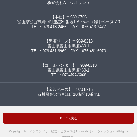
株式会社A・ウオッシュ
【本社】〒939-2706
富山県富山市婦中町速星89番地1 A・wash 婦中ベース A0
TEL：076-413-2466 FAX：076-413-2477
【黒瀬ベース】〒939-8213
富山県富山市黒瀬460-1
TEL：076-481-6969 FAX：076-481-6970
【コールセンター】〒939-8213
富山県富山市黒瀬460-1
TEL：076-492-6968
【金沢ベース】〒920-8216
石川県金沢市直江町18街区13番地1
TOPへ戻る
Copyright © コインランドリー経営・ビジネスはA・wash（エーウオッシュ） All rights
reserved.