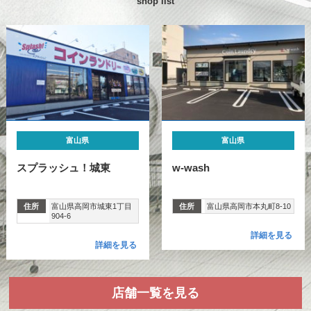
shop list
富山県
富山県
スプラッシュ！城東
w-wash
住所
富山県高岡市城東1丁目
住所
富山県高岡市本丸町8-10
904-6
詳細を見る
詳細を見る
店舗一覧を見る