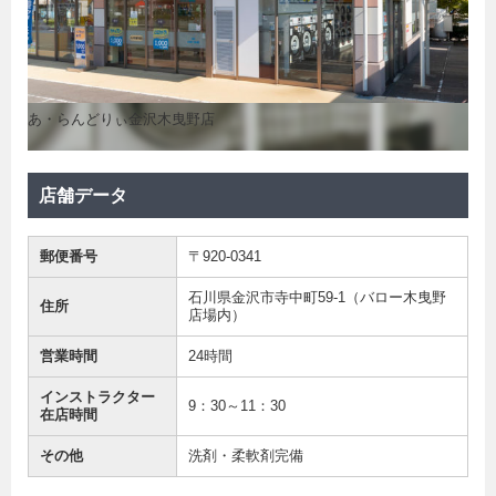
あ・らんどりぃ金沢木曳野店
店舗データ
郵便番号
〒920-0341
石川県金沢市寺中町59-1（バロー木曳野
住所
店場内）
営業時間
24時間
インストラクター
9：30～11：30
在店時間
その他
洗剤・柔軟剤完備