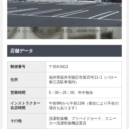
A・ウオッシュ春江店 2017年4月27日 AM9時30分オープン！
店舗データ
郵便番号
〒919-0413
福井県坂井市随応寺第25号11ｰ1（バロー
住所
春江店駐車場内）
営業時間
5：00～25：00、年中無休
インストラクター
午前9時から午前11時（都合により不在の
在店時間
場合もあります）
洗濯乾燥機、プリペイドカード、スニー
その他
カー洗濯乾燥機設置店