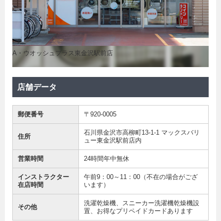
A・ウオッシュプラス東金沢駅前店
店舗データ
郵便番号
〒920-0005
石川県金沢市高柳町13-1-1 マックスバリ
住所
ュー東金沢駅前店内
営業時間
24時間年中無休
インストラクター
午前9：00～11：00（不在の場合がござ
在店時間
います）
洗濯乾燥機、スニーカー洗濯機乾燥機設
その他
置、お得なプリペイドカードあります