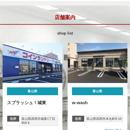
店舗案内
shop list
富山県
富山県
スプラッシュ！城東
w-wash
住所
富山県高岡市城東1丁目
住所
富山県高岡市本丸町8-10
904-6