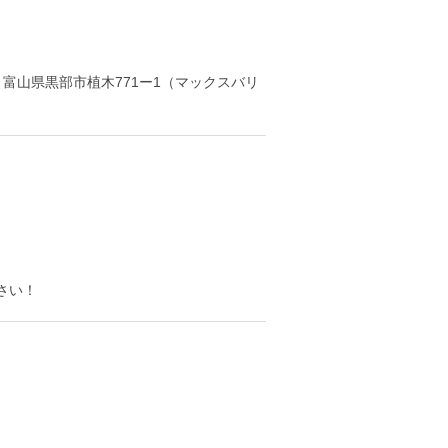
：富山県黒部市植木771ー1（マックスバリ
さい！