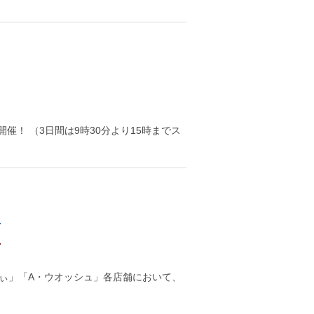
催！ （3日間は9時30分より15時までス
）
りぃ」「A・ウオッシュ」各店舗において、